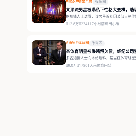
#独家
#明星八卦
娱乐圈
某顶流男星被曝私下性格大变样，助
据知情人士透露，该男星近期因某部大制作
12.8万
2341
17小时前
瓜田小编
#独家
#体育圈
体育圈
某体育明星被曝赌博欠债，经纪公司
多名知情人士向本站爆料，某当红体育明星
9.0万
1780
1天前
体育内幕