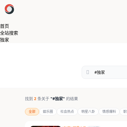
跳过导航
首页
全站搜索
独家
找到
2
条关于
"#独家"
的结果
全部
娱乐圈
社会热点
明星八卦
情感爆料
职