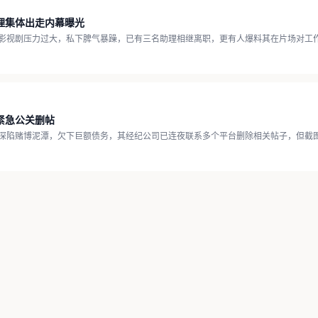
理集体出走内幕曝光
影视剧压力过大，私下脾气暴躁，已有三名助理相继离职，更有人爆料其在片场对工作
紧急公关删帖
深陷赌博泥潭，欠下巨额债务，其经纪公司已连夜联系多个平台删除相关帖子，但截图