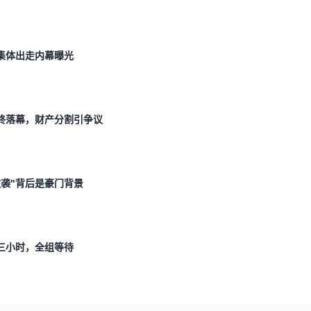
集体出走内幕曝光
终落幕，财产分割引争议
袭"背后是豪门背景
三小时，全组等待