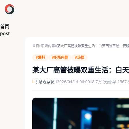
跳过导航
首页
post
首页
职场内幕
某大厂高管被曝双重生活：白天西装革履，夜
#爆料
#职场内幕
#热搜
某大厂高管被曝双重生活：白天
职场观察员
2026/04/14 06:00
8.7万 次阅读
1567