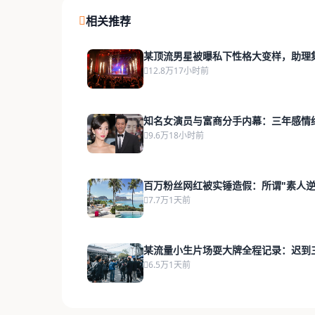
相关推荐
某顶流男星被曝私下性格大变样，助理
12.8万
17小时前
知名女演员与富商分手内幕：三年感情
9.6万
18小时前
百万粉丝网红被实锤造假：所谓"素人逆
7.7万
1天前
某流量小生片场耍大牌全程记录：迟到
6.5万
1天前